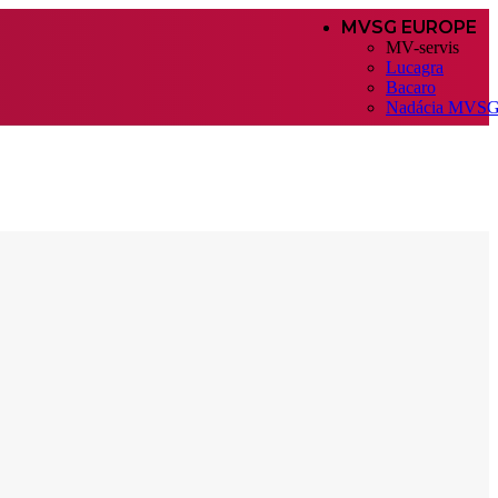
MVSG EUROPE
MV-servis
Lucagra
Bacaro
Nadácia MVS