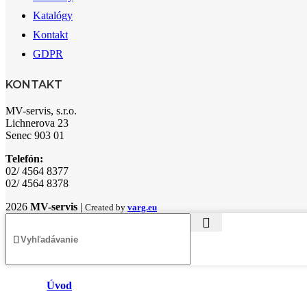
Katalógy
Kontakt
GDPR
KONTAKT
MV-servis, s.r.o.
Lichnerova 23
Senec 903 01
Telefón:
02/ 4564 8377
02/ 4564 8378
2026
MV-servis
|
Created by
varg.eu
Úvod