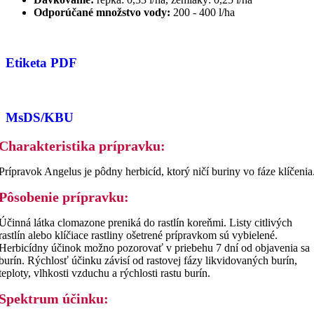
Odporúčané množstvo vody:
200 - 400 l/ha
Etiketa PDF
MsDS/KBU
Charakteristika prípravku:
Prípravok Angelus je pôdny herbicíd, ktorý ničí buriny vo fáze klíčenia
Pôsobenie prípravku:
Účinná látka clomazone preniká do rastlín koreňmi. Listy citlivých
rastlín alebo klíčiace rastliny ošetrené prípravkom sú vybielené.
Herbicídny účinok možno pozorovať v priebehu 7 dní od objavenia sa
burín. Rýchlosť účinku závisí od rastovej fázy likvidovaných burín,
teploty, vlhkosti vzduchu a rýchlosti rastu burín.
Spektrum účinku: