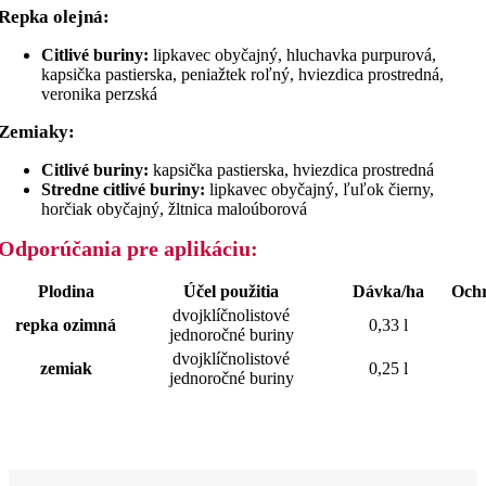
Repka olejná:
Citlivé buriny:
lipkavec obyčajný, hluchavka purpurová,
kapsička pastierska, peniažtek roľný, hviezdica prostredná,
veronika perzská
Zemiaky:
Citlivé buriny:
kapsička pastierska, hviezdica prostredná
Stredne citlivé buriny:
lipkavec obyčajný, ľuľok čierny,
horčiak obyčajný, žltnica maloúborová
Odporúčania pre aplikáciu:
Plodina
Účel použitia
Dávka/ha
Och
dvojklíčnolistové
repka ozimná
0,33 l
jednoročné buriny
dvojklíčnolistové
zemiak
0,25 l
jednoročné buriny