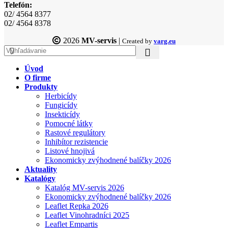
Telefón:
02/ 4564 8377
02/ 4564 8378
2026
MV-servis
|
Created by
varg.eu
Úvod
O firme
Produkty
Herbicídy
Fungicídy
Insekticídy
Pomocné látky
Rastové regulátory
Inhibítor rezistencie
Listové hnojivá
Ekonomicky zvýhodnené balíčky 2026
Aktuality
Katalógy
Katalóg MV-servis 2026
Ekonomicky zvýhodnené balíčky 2026
Leaflet Repka 2026
Leaflet Vinohradníci 2025
Leaflet Empartis