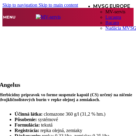
Skip to navigation
Skip to main content
MVSG EUROPE
MV-servis
MENU
Lucagra
Bacaro
Nadácia MVS
Angelus
Herbicídny prípravok vo forme suspenzie kapsúl (CS) určený na ničenie
dvojklíčnolistových burín v repke olejnej a zemiakoch.
Účinná látka:
clomazone 360 g/l (31,2 % hm.)
Pôsobenie:
systémové
Formulácia:
tekutá
Registrácia:
repka olejná, zemiaky
Dávkovanie:
repka: 0,33 l/ha, zemiaky: 0,25 l/ha