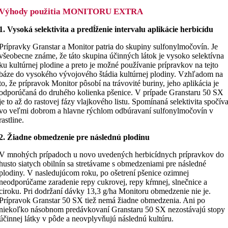
Výhody použitia MONITORU EXTRA
1. Vysoká selektivita a predĺženie intervalu aplikácie herbicídu
Prípravky Granstar a Monitor patria do skupiny sulfonylmočovín. Je
všeobecne známe, že táto skupina účinných látok je vysoko selektívna
ku kultúrnej plodine a preto je možné používanie prípravkov na tejto
báze do vysokého vývojového štádia kultúrnej plodiny. Vzhľadom na
to, že prípravok Monitor pôsobí na trávovité buriny, jeho aplikácia je
odporúčaná do druhého kolienka pšenice. V prípade Granstaru 50 SX
je to až do rastovej fázy vlajkového listu. Spomínaná selektivita spočív
vo veľmi dobrom a hlavne rýchlom odbúravaní sulfonylmočovín v
rastline.
2. Žiadne obmedzenie pre následnú plodinu
V mnohých prípadoch u novo uvedených herbicídnych prípravkov do
husto siatych obilnín sa stretávame s obmedzeniami pre následné
plodiny. V nasledujúcom roku, po ošetrení pšenice ozimnej
neodporúčame zaradenie repy cukrovej, repy kŕmnej, slnečnice a
ciroku. Pri dodržaní dávky 13,3 g/ha Monitoru obmedzenie nie je.
Prípravok Granstar 50 SX tiež nemá žiadne obmedzenia. Ani po
niekoľko násobnom predávkovaní Granstaru 50 SX nezostávajú stopy
účinnej látky v pôde a neovplyvňujú následnú kultúru.