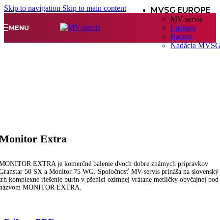
Skip to navigation
Skip to main content
MVSG EUROPE
MV-servis
MENU
Lucagra
Bacaro
Nadácia MVS
Monitor Extra
MONITOR EXTRA je komerčné balenie dvoch dobre známych prípravkov
Granstar 50 SX a Monitor 75 WG. Spoločnosť MV-servis prináša na slovenský
trh komplexné riešenie burín v pšenici ozimnej vrátane metličky obyčajnej pod
názvom MONITOR EXTRA.