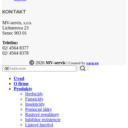
KONTAKT
MV-servis, s.r.o.
Lichnerova 23
Senec 903 01
Telefón:
02/ 4564 8377
02/ 4564 8378
2026
MV-servis
|
Created by
varg.eu
Úvod
O firme
Produkty
Herbicídy
Fungicídy
Insekticídy
Pomocné látky
Rastové regulátory
Inhibítor rezistencie
Listové hnojivá