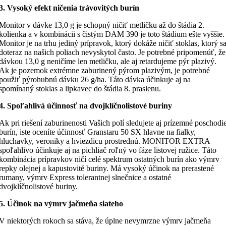
3. Vysoký efekt ničenia trávovitých burín
Monitor v dávke 13,0 g je schopný ničiť metličku až do štádia 2.
kolienka a v kombinácii s čistým DAM 390 je toto štádium ešte vyššie.
Monitor je na trhu jediný prípravok, ktorý dokáže ničiť stoklas, ktorý s
doteraz na našich poliach nevyskytol často. Je potrebné pripomenúť, že
dávkou 13,0 g neničíme len metličku, ale aj retardujeme pýr plazivý.
Ak je pozemok extrémne zaburinený pýrom plazivým, je potrebné
použiť pýrohubnú dávku 26 g/ha. Táto dávka účinkuje aj na
spomínaný stoklas a lipkavec do štádia 8. praslenu.
4. Spoľahlivá účinnosť na dvojklíčnolistové buriny
Ak pri riešení zaburinenosti Vašich polí sledujete aj prízemné poschodi
burín, iste oceníte účinnosť Granstaru 50 SX hlavne na fialky,
hluchavky, veroniky a hviezdicu prostrednú. MONITOR EXTRA
spoľahlivo účinkuje aj na pichliač roľný vo fáze listovej ružice. Táto
kombinácia prípravkov ničí celé spektrum ostatných burín ako výmrv
repky olejnej a kapustovité buriny. Má vysoký účinok na prerastené
rumany, výmrv Express tolerantnej slnečnice a ostatné
dvojklíčnolistové buriny.
5. Účinok na výmrv jačmeňa siateho
V niektorých rokoch sa stáva, že úplne nevymrzne výmrv jačmeňa