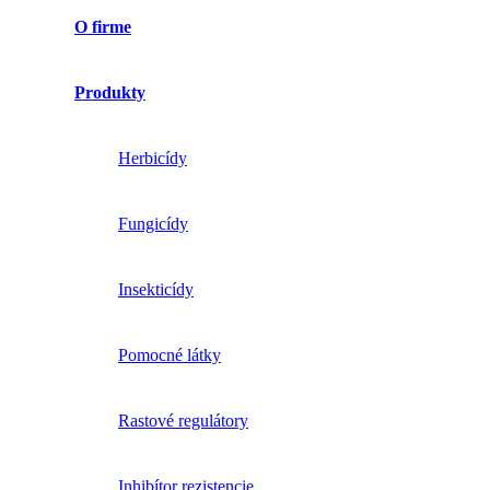
O firme
Produkty
Herbicídy
Fungicídy
Insekticídy
Pomocné látky
Rastové regulátory
Inhibítor rezistencie