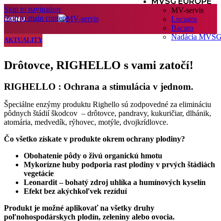
MVSG EUROPE
Skip to navigation
MV-servis
Skip to main content
MENU
Lucagra
Bacaro
Nadácia MVS
AKTUALITY
Drôtovce, RIGHELLO s vami zatočí!
RIGHELLO : Ochrana a stimulácia v jednom.
Špeciálne enzýmy produktu Righello sú zodpovedné za elimináciu
pôdnych štádií škodcov
– drôtovce, pandravy, kukuričiar, dlhánik,
atomária, medvedík, rýhovec, motýle, dvojkrídlovce.
Čo všetko získate v produkte okrem ochrany plodiny?
Obohatenie pôdy o živú organickú hmotu
Mykorízne huby podporia rast plodiny v prvých štádiách
vegetácie
Leonardit – bohatý zdroj uhlíka a humínových kyselín
Efekt bez akýchkoľvek rezíduí
Produkt je možné aplikovať na všetky druhy
poľnohospodárskych plodín, zeleniny alebo ovocia.