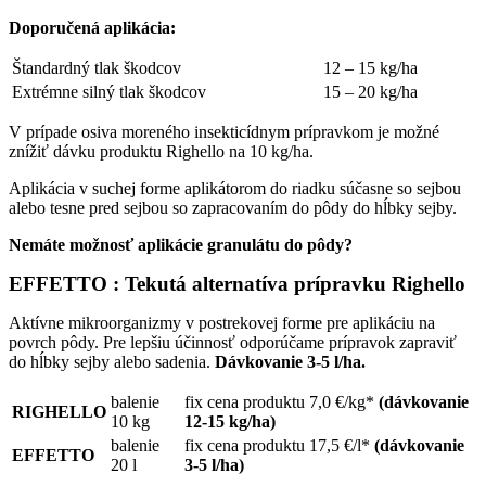
Doporučená aplikácia:
Štandardný tlak škodcov
12 – 15 kg/ha
Extrémne silný tlak škodcov
15 – 20 kg/ha
V prípade osiva moreného insekticídnym prípravkom je možné
znížiť dávku produktu Righello na 10 kg/ha.
Aplikácia v suchej forme aplikátorom do riadku súčasne so sejbou
alebo tesne pred sejbou so zapracovaním do pôdy do hĺbky sejby.
Nemáte možnosť aplikácie granulátu do pôdy?
EFFETTO :
Tekutá alternatíva prípravku Righello
Aktívne mikroorganizmy v postrekovej forme pre aplikáciu na
povrch pôdy. Pre lepšiu účinnosť odporúčame prípravok zapraviť
do hĺbky sejby alebo sadenia.
Dávkovanie 3-5 l/ha.
balenie
fix cena produktu 7,0 €/kg*
(dávkovanie
RIGHELLO
10 kg
12-15 kg/ha)
balenie
fix cena produktu 17,5 €/l*
(dávkovanie
EFFETTO
20 l
3-5 l/ha)